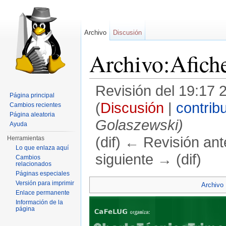
Archivo
Discusión
Archivo:Afich
Revisión del 19:17 
Página principal
(
Discusión
|
contrib
Cambios recientes
Página aleatoria
Golaszewski)
Ayuda
(dif) ← Revisión ante
Herramientas
Lo que enlaza aquí
siguiente → (dif)
Cambios
relacionados
Saltar a:
navegación
,
buscar
Páginas especiales
Versión para imprimir
Archivo
Enlace permanente
Información de la
página