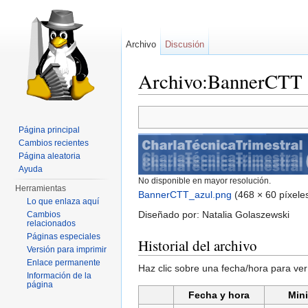
Archivo
Discusión
Archivo:BannerCTT 
Saltar a:
navegación
,
buscar
Página principal
Cambios recientes
Página aleatoria
Ayuda
No disponible en mayor resolución.
Herramientas
BannerCTT_azul.png
‎
(468 × 60 píxele
Lo que enlaza aquí
Diseñado por: Natalia Golaszewski
Cambios
relacionados
Páginas especiales
Historial del archivo
Versión para imprimir
Enlace permanente
Haz clic sobre una fecha/hora para ver
Información de la
página
Fecha y hora
Mini