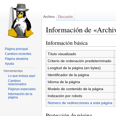
Archivo
Discusión
Información de «Archi
Saltar a:
navegación
,
buscar
Información básica
Página principal
Título visualizado
Cambios recientes
Página aleatoria
Criterio de ordenación predeterminado
Ayuda
Longitud de la página (en bytes)
Herramientas
Identificador de la página
Lo que enlaza aquí
Cambios
Idioma de la página
relacionados
Modelo de contenido de la página
Páginas especiales
Información de la
Indización por robots
página
Número de redirecciones a esta página
Protección de página