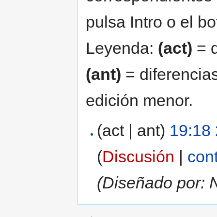
pulsa Intro o el b
Leyenda:
(act)
= d
(ant)
= diferencias
edición menor.
(act | ant)
19:18 
(
Discusión
|
con
(Diseñado por: 