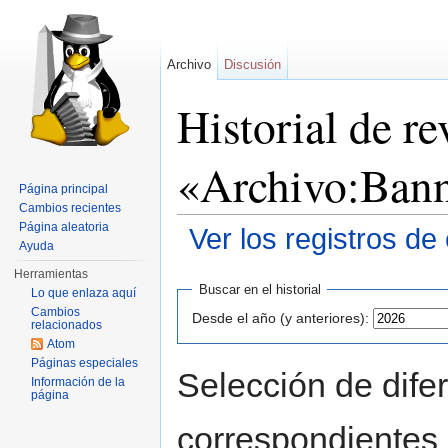
Archivo
Discusión
Historial de re
«Archivo:Ban
Página principal
Cambios recientes
Página aleatoria
Ver los registros de
Ayuda
Saltar a:
navegación
,
buscar
Herramientas
Buscar en el historial
Lo que enlaza aquí
Cambios
Desde el año (y anteriores):
relacionados
Atom
Páginas especiales
Selección de difer
Información de la
página
correspondientes 