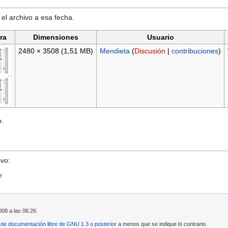
 el archivo a esa fecha.
ra
Dimensiones
Usuario
2480 × 3508
(1,51 MB)
Mendieta
(
Discusión
|
contribuciones
)
o.
ivo:
e
008 a las 06:26.
 de documentación libre de GNU 1.3 o posterior
a menos que se indique lo contrario.