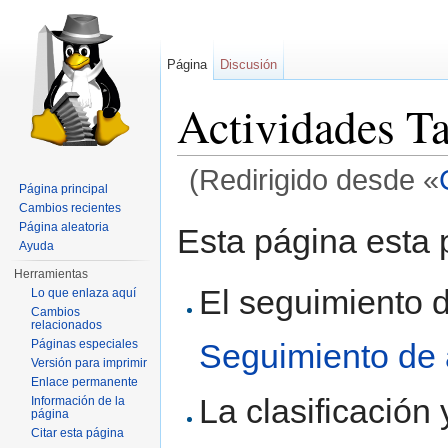
Página
Discusión
Actividades Ta
(Redirigido desde «
Página principal
Saltar a:
navegación
,
buscar
Cambios recientes
Página aleatoria
Esta página esta 
Ayuda
Herramientas
El seguimiento 
Lo que enlaza aquí
Cambios
relacionados
Seguimiento de 
Páginas especiales
Versión para imprimir
Enlace permanente
La clasificación
Información de la
página
Citar esta página