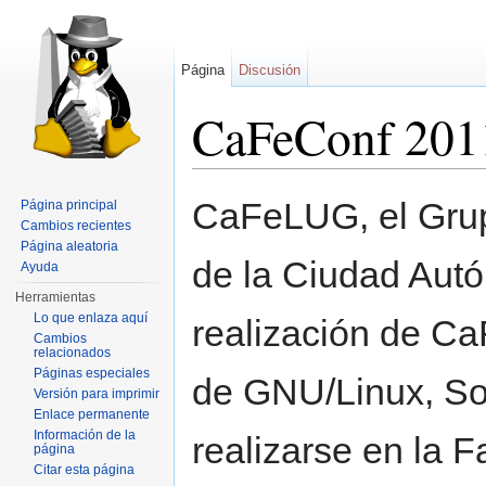
Página
Discusión
CaFeConf 201
Saltar a:
navegación
,
buscar
CaFeLUG, el Grup
Página principal
Cambios recientes
Página aleatoria
de la Ciudad Aut
Ayuda
Herramientas
Lo que enlaza aquí
realización de C
Cambios
relacionados
Páginas especiales
de GNU/Linux, Sof
Versión para imprimir
Enlace permanente
Información de la
realizarse en la F
página
Citar esta página