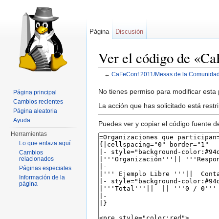
Página
Discusión
Ver el código de «C
←
CaFeConf 2011/Mesas de la Comunida
Saltar a:
navegación
,
buscar
No tienes permiso para modificar esta p
Página principal
Cambios recientes
La acción que has solicitado está restr
Página aleatoria
Ayuda
Puedes ver y copiar el código fuente d
Herramientas
Lo que enlaza aquí
Cambios
relacionados
Páginas especiales
Información de la
página