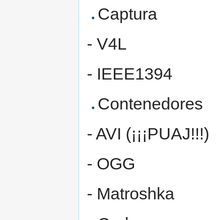
Captura
- V4L
- IEEE1394
Contenedores
- AVI (¡¡¡PUAJ!!!)
- OGG
- Matroshka