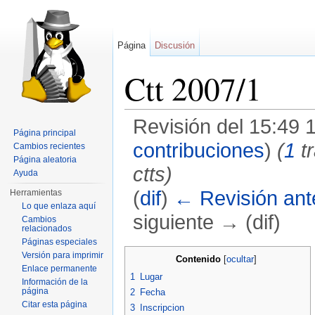
Página
Discusión
Ctt 2007/1
Revisión del 15:49 
Página principal
contribuciones
)
(
1
t
Cambios recientes
Página aleatoria
ctts)
Ayuda
(
dif
)
← Revisión ante
Herramientas
Lo que enlaza aquí
siguiente → (dif)
Cambios
relacionados
Saltar a:
navegación
,
buscar
Páginas especiales
Versión para imprimir
Contenido
[
ocultar
]
Enlace permanente
1
Lugar
Información de la
página
2
Fecha
Citar esta página
3
Inscripcion