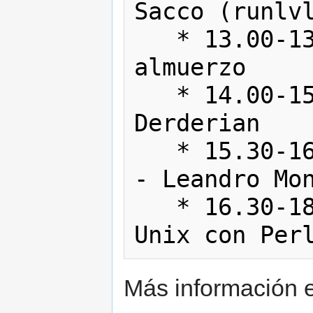
Sacco (runlvl
   * 13.00-13.59 - Pausa para 
almuerzo

   * 14.00-15.30 - PyGTK - Javier 
Derderian

   * 15.30-16.30 - Libera tus videos 
- Leandro Mon
   * 16.30-18.00 - Usando señales de 
Más información e