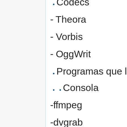
Codecs
- Theora
- Vorbis
- OggWrit
Programas que l
Consola
-ffmpeg
-dvgrab