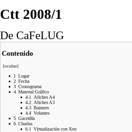
Ctt 2008/1
De CaFeLUG
Contenido
[
ocultar
]
1
Lugar
2
Fecha
3
Cronograma
4
Material Gráfico
4.1
Afiches A4
4.2
Afiches A3
4.3
Banners
4.4
Volantes
5
Gacetilla
6
Charlas
6.1
Virtualización con Xen