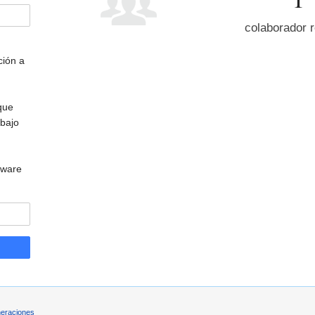
colaborador r
ción a
que
bajo
tware
eraciones