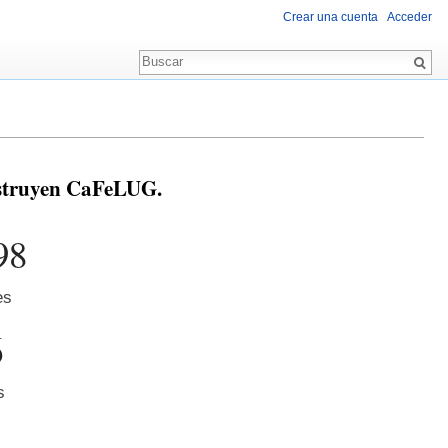
Crear una cuenta
Acceder
nstruyen CaFeLUG.
98
es
6
s