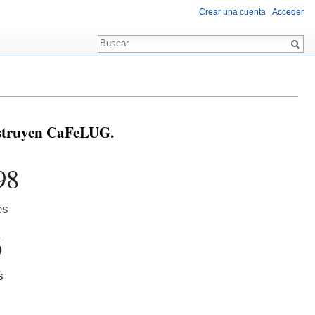
Crear una cuenta
Acceder
nstruyen CaFeLUG.
98
es
6
s