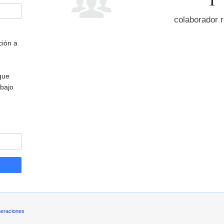
colaborador r
ción a
que
bajo
eraciones