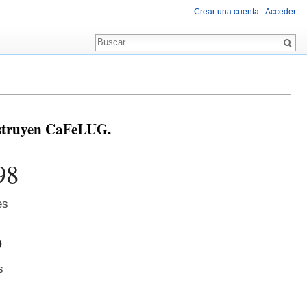
Crear una cuenta
Acceder
nstruyen CaFeLUG.
98
es
6
s