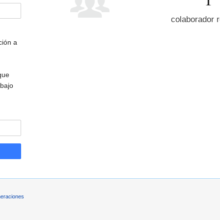
colaborador r
ción a
que
bajo
eraciones