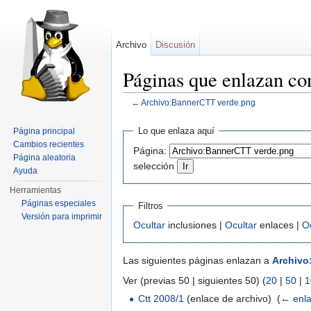
Archivo
Discusión
Páginas que enlazan c
←
Archivo:BannerCTT verde.png
Saltar a:
navegación
,
buscar
Lo que enlaza aquí
Página principal
Cambios recientes
Página:
Página aleatoria
selección
Ayuda
Herramientas
Páginas especiales
Filtros
Versión para imprimir
Ocultar
inclusiones |
Ocultar
enlaces |
O
Las siguientes páginas enlazan a
Archivo
Ver (previas 50 | siguientes 50) (
20
|
50
|
1
Ctt 2008/1
(enlace de archivo) ‎
(
← enl