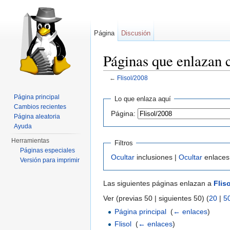
Página
Discusión
Páginas que enlazan 
←
Flisol/2008
Saltar a:
navegación
,
buscar
Página principal
Lo que enlaza aquí
Cambios recientes
Página:
Página aleatoria
Ayuda
Herramientas
Filtros
Páginas especiales
Ocultar
inclusiones |
Ocultar
enlaces
Versión para imprimir
Las siguientes páginas enlazan a
Flis
Ver (previas 50 | siguientes 50) (
20
|
5
Página principal
‎
(
← enlaces
)
Flisol
‎
(
← enlaces
)