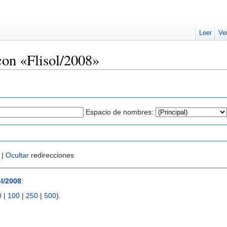
Leer
Ve
con «Flisol/2008»
Espacio de nombres:
 |
Ocultar
redirecciones
ol/2008
:
0
|
100
|
250
|
500
).