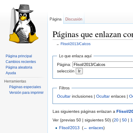
Página
Discusión
Páginas que enlazan co
←
Flisol/2013/Calcos
Saltar a:
navegación
,
buscar
Lo que enlaza aquí
Página principal
Cambios recientes
Página:
Página aleatoria
selección
Ayuda
Herramientas
Páginas especiales
Filtros
Versión para imprimir
Ocultar
inclusiones |
Ocultar
enlaces |
O
Las siguientes páginas enlazan a
Flisol/2
Ver (previas 50 | siguientes 50) (
20
|
50
|
1
Flisol/2013
‎
(
← enlaces
)