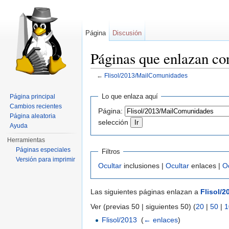
Página
Discusión
Páginas que enlazan c
←
Flisol/2013/MailComunidades
Saltar a:
navegación
,
buscar
Lo que enlaza aquí
Página principal
Cambios recientes
Página:
Página aleatoria
selección
Ayuda
Herramientas
Páginas especiales
Filtros
Versión para imprimir
Ocultar
inclusiones |
Ocultar
enlaces |
O
Las siguientes páginas enlazan a
Flisol/
Ver (previas 50 | siguientes 50) (
20
|
50
|
1
Flisol/2013
‎
(
← enlaces
)