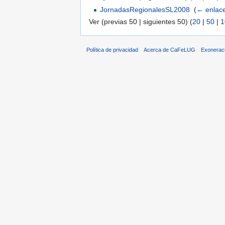
JornadasRegionalesSL2008
‎
(
← enlac
Ver (previas 50 | siguientes 50) (
20
|
50
|
1
Política de privacidad
Acerca de CaFeLUG
Exonerac