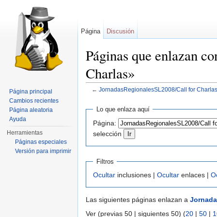
Página
Discusión
Páginas que enlazan co
Charlas»
←
JornadasRegionalesSL2008/Call for Charla
Página principal
Saltar a:
navegación
,
buscar
Cambios recientes
Lo que enlaza aquí
Página aleatoria
Ayuda
Página:
Herramientas
selección
Páginas especiales
Versión para imprimir
Filtros
Ocultar
inclusiones |
Ocultar
enlaces |
O
Las siguientes páginas enlazan a
Jornada
Ver (previas 50 | siguientes 50) (
20
|
50
|
1