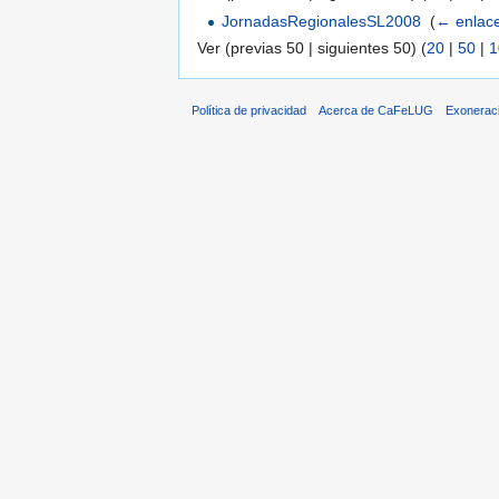
JornadasRegionalesSL2008
‎
(
← enlac
Ver (previas 50 | siguientes 50) (
20
|
50
|
1
Política de privacidad
Acerca de CaFeLUG
Exonerac