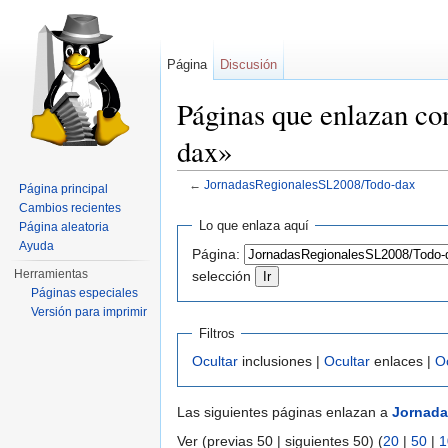
Página
Discusión
Páginas que enlazan c
dax»
←
JornadasRegionalesSL2008/Todo-dax
Página principal
Saltar a:
navegación
,
buscar
Cambios recientes
Lo que enlaza aquí
Página aleatoria
Ayuda
Página:
Herramientas
selección
Páginas especiales
Versión para imprimir
Filtros
Ocultar
inclusiones |
Ocultar
enlaces |
O
Las siguientes páginas enlazan a
Jornada
Ver (previas 50 | siguientes 50) (
20
|
50
|
1