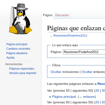
Página
Discusión
Páginas que enlazan
←
Reuniones/FindeAno2012
Saltar a:
navegación
,
buscar
Página principal
Lo que enlaza aquí
Cambios recientes
Página:
Página aleatoria
Ayuda
Herramientas
Filtros
Páginas especiales
Ocultar
inclusiones |
Ocultar
enlaces
Versión para imprimir
Las siguientes páginas enlazan a
Reu
Ver (previas 50 | siguientes 50) (
20
|
5
Página principal
‎
(
← enlaces
)
Ver (previas 50 | siguientes 50) (
20
|
5