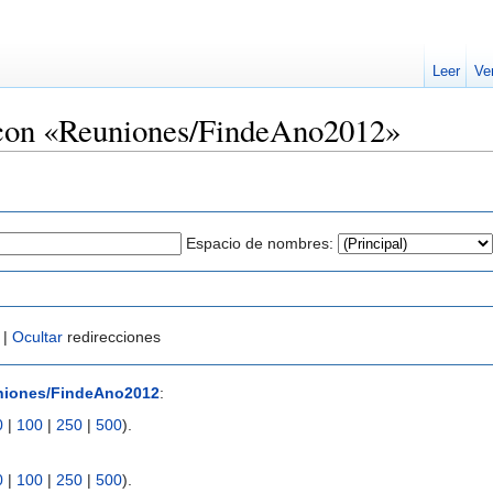
Leer
Ve
 con «Reuniones/FindeAno2012»
Espacio de nombres:
 |
Ocultar
redirecciones
niones/FindeAno2012
:
0
|
100
|
250
|
500
).
0
|
100
|
250
|
500
).