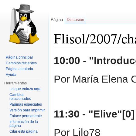
Página
Discusión
Flisol/2007/ch
Saltar a:
navegación
,
buscar
10:00 - "Introduc
Página principal
Cambios recientes
Página aleatoria
Ayuda
Por María Elena C
Herramientas
Lo que enlaza aquí
Cambios
relacionados
Páginas especiales
Versión para imprimir
11:30 - "Elive"[0]
Enlace permanente
Información de la
página
Por Lilo78
Citar esta página