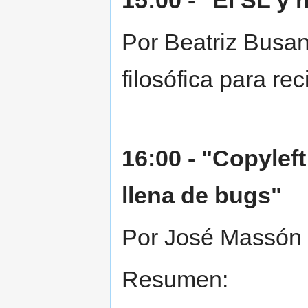
15:00 - "El SL y 
Por Beatriz Busan
filosófica para rec
16:00 - "Copylef
llena de bugs"
Por José Massón 
Resumen: