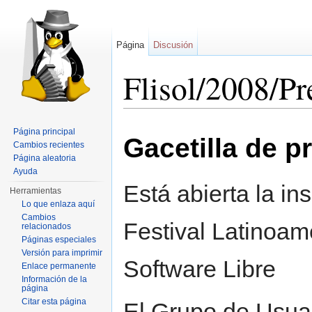
Página
Discusión
Flisol/2008/Pr
Saltar a:
navegación
,
buscar
Página principal
Gacetilla de p
Cambios recientes
Página aleatoria
Ayuda
Está abierta la ins
Herramientas
Lo que enlaza aquí
Cambios
Festival Latinoam
relacionados
Páginas especiales
Versión para imprimir
Software Libre
Enlace permanente
Información de la
página
Citar esta página
El Grupo de Usuar