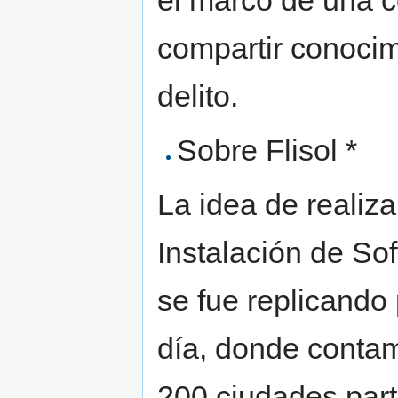
el marco de una 
compartir conocim
delito.
Sobre Flisol *
La idea de realiz
Instalación de So
se fue replicando
día, donde contam
200 ciudades parti