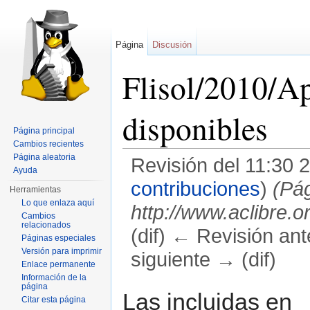
Página
Discusión
Flisol/2010/Ap
disponibles
Página principal
Cambios recientes
Página aleatoria
Revisión del 11:30 
Ayuda
contribuciones
)
(Pág
Herramientas
Lo que enlaza aquí
http://www.aclibre.
Cambios
relacionados
(dif) ← Revisión ante
Páginas especiales
Versión para imprimir
siguiente → (dif)
Enlace permanente
Saltar a:
navegación
,
buscar
Información de la
página
Las incluidas en
Citar esta página