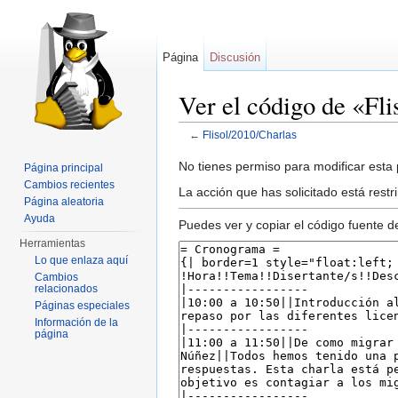
Página
Discusión
Ver el código de «Fl
←
Flisol/2010/Charlas
Saltar a:
navegación
,
buscar
No tienes permiso para modificar esta p
Página principal
Cambios recientes
La acción que has solicitado está restr
Página aleatoria
Ayuda
Puedes ver y copiar el código fuente d
Herramientas
Lo que enlaza aquí
Cambios
relacionados
Páginas especiales
Información de la
página