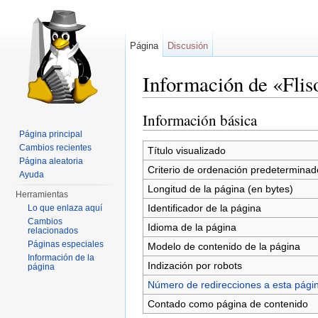
Página
Discusión
Información de «Flis
Saltar a:
navegación
,
buscar
Información básica
Página principal
Cambios recientes
Título visualizado
Página aleatoria
Criterio de ordenación predeterminad
Ayuda
Longitud de la página (en bytes)
Herramientas
Identificador de la página
Lo que enlaza aquí
Cambios
Idioma de la página
relacionados
Páginas especiales
Modelo de contenido de la página
Información de la
Indización por robots
página
Número de redirecciones a esta pági
Contado como página de contenido