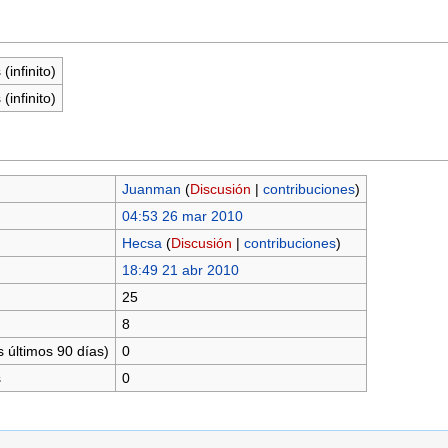
(infinito)
(infinito)
Juanman
(
Discusión
|
contribuciones
)
04:53 26 mar 2010
Hecsa
(
Discusión
|
contribuciones
)
18:49 21 abr 2010
25
8
 últimos 90 días)
0
s
0