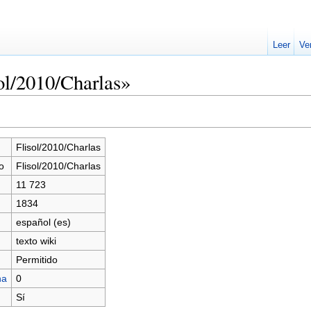
Leer
Ve
ol/2010/Charlas»
Flisol/2010/Charlas
o
Flisol/2010/Charlas
11 723
1834
español (es)
texto wiki
Permitido
na
0
Sí