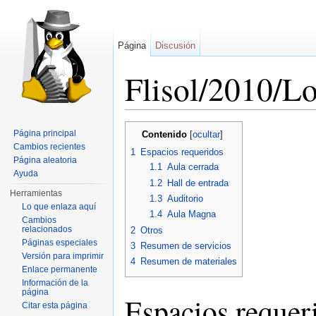
Página
Discusión
Flisol/2010/Lo
Saltar a:
navegación
,
buscar
Página principal
Contenido
[
ocultar
]
Cambios recientes
1
Espacios requeridos
Página aleatoria
1.1
Aula cerrada
Ayuda
1.2
Hall de entrada
Herramientas
1.3
Auditorio
Lo que enlaza aquí
1.4
Aula Magna
Cambios
relacionados
2
Otros
Páginas especiales
3
Resumen de servicios
Versión para imprimir
4
Resumen de materiales
Enlace permanente
Información de la
página
Espacios requer
Citar esta página