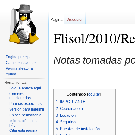
Página
Discusión
Flisol/2010/R
Saltar a:
navegación
,
buscar
Notas tomadas p
Página principal
Cambios recientes
Página aleatoria
Ayuda
Herramientas
Lo que enlaza aquí
Cambios
Contenido
[
ocultar
]
relacionados
1
IMPORTANTE
Páginas especiales
2
Coordinadora
Versión para imprimir
Enlace permanente
3
Locación
Información de la
4
Seguridad
página
5
Puestos de instalación
Citar esta página