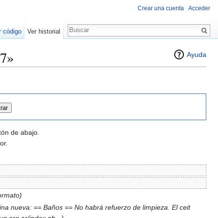
Crear una cuenta
Acceder
r código
Ver historial
27»
Ayuda
tón de abajo.
or.
formato)
ina nueva: == Baños == No habrá refuerzo de limpieza. El ceit