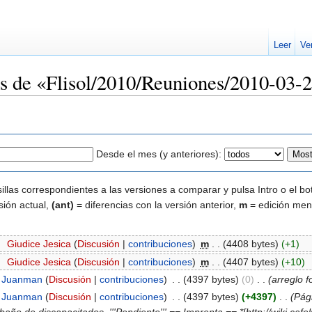
Leer
Ve
nes de «Flisol/2010/Reuniones/2010-03-
Desde el mes (y anteriores):
illas correspondientes a las versiones a comparar y pulsa Intro o el bo
sión actual,
(ant)
= diferencias con la versión anterior,
m
= edición men
0
‎
Giudice Jesica
(
Discusión
|
contribuciones
)
‎
m
. .
(4408 bytes)
(+1)
0
‎
Giudice Jesica
(
Discusión
|
contribuciones
)
‎
m
. .
(4407 bytes)
(+10)
Juanman
(
Discusión
|
contribuciones
)
‎
. .
(4397 bytes)
(0)
‎
. .
(arreglo 
Juanman
(
Discusión
|
contribuciones
)
‎
. .
(4397 bytes)
(+4397)
‎
. .
(Pág