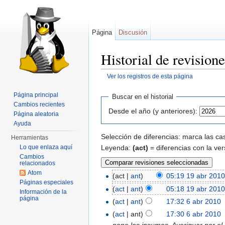
Página
Discusión
Historial de revisio
Ver los registros de esta página
Saltar a:
navegación
,
buscar
Página principal
Buscar en el historial
Cambios recientes
Desde el año (y anteriores):
Página aleatoria
Ayuda
Selección de diferencias: marca las cas
Herramientas
Leyenda:
(act)
= diferencias con la ver
Lo que enlaza aquí
Cambios
relacionados
Atom
(act |
ant
)
05:19 19 abr 201
Páginas especiales
(
act
|
ant
)
05:18 19 abr 201
Información de la
página
(
act
|
ant
)
17:32 6 abr 2010
‎
(
act
| ant)
17:30 6 abr 2010
‎