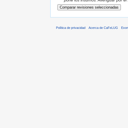
pone los insumos. Averiguar por el b
Política de privacidad
Acerca de CaFeLUG
Exon