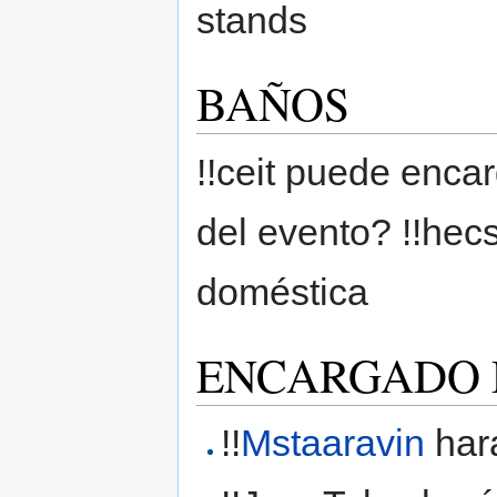
stands
BAÑOS
!!ceit puede encar
del evento? !!hec
doméstica
ENCARGADO 
!!
Mstaaravin
hará