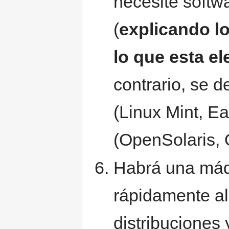
necesite softwa
(
explicando l
lo que esta el
contrario, se d
(Linux Mint, E
(OpenSolaris,
Habrá una máq
rápidamente al 
distribuciones 