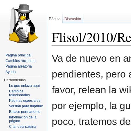
Página
Discusión
Flisol/2010/R
Saltar a:
navegación
,
buscar
Va de nuevo en am
Página principal
Cambios recientes
Página aleatoria
pendientes, pero 
Ayuda
Herramientas
Lo que enlaza aquí
favor, relean la w
Cambios
relacionados
Páginas especiales
por ejemplo, la gui
Versión para imprimir
Enlace permanente
Información de la
poco, tratemos d
página
Citar esta página