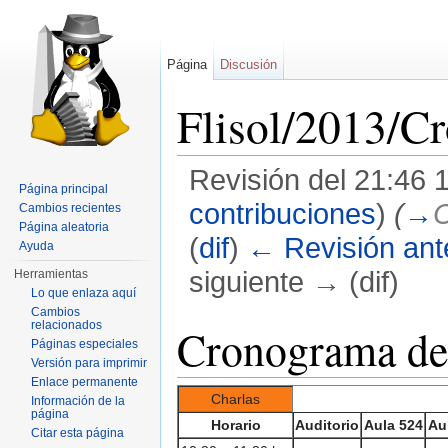
Página
Discusión
Flisol/2013/C
Revisión del 21:46 
Página principal
contribuciones
)
(
→
C
Cambios recientes
Página aleatoria
(
dif
)
← Revisión ante
Ayuda
siguiente → (dif)
Herramientas
Lo que enlaza aquí
Saltar a:
navegación
,
buscar
Cambios
relacionados
Cronograma de c
Páginas especiales
Versión para imprimir
Enlace permanente
Charlas
Información de la
página
Horario
Auditorio
Aula 524
Au
Citar esta página