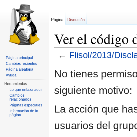
Página
Discusión
Ver el código 
←
Flisol/2013/Discl
Página principal
Saltar a:
navegación
,
buscar
Cambios recientes
Página aleatoria
No tienes permiso
Ayuda
Herramientas
siguiente motivo:
Lo que enlaza aquí
Cambios
relacionados
La acción que has 
Páginas especiales
Información de la
página
usuarios del grup