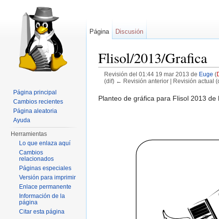
Página
Discusión
Flisol/2013/Grafica
Revisión del 01:44 19 mar 2013 de
Euge
(
(dif) ← Revisión anterior | Revisión actual (d
Saltar a:
navegación
,
buscar
Página principal
Planteo de gráfica para Flisol 2013 de
Cambios recientes
Página aleatoria
Ayuda
Herramientas
Lo que enlaza aquí
Cambios
relacionados
Páginas especiales
Versión para imprimir
Enlace permanente
Información de la
página
Citar esta página