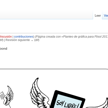
Leer
Ve
Discusión
|
contribuciones
)
(Página creada con «Planteo de gráfica para Flisol 20
if) | Revisión siguiente → (dif)
 bond