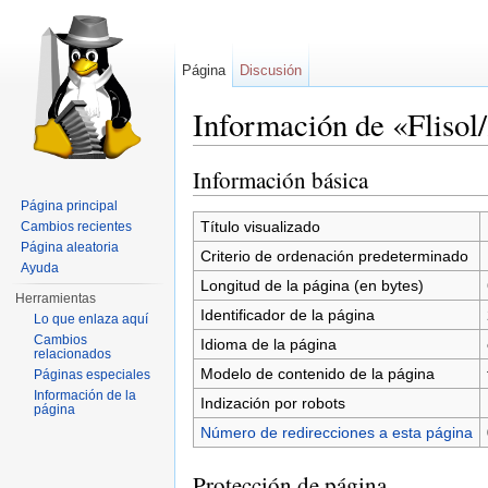
Página
Discusión
Información de «Flisol
Saltar a:
navegación
,
buscar
Información básica
Página principal
Título visualizado
Cambios recientes
Página aleatoria
Criterio de ordenación predeterminado
Ayuda
Longitud de la página (en bytes)
Herramientas
Identificador de la página
Lo que enlaza aquí
Cambios
Idioma de la página
relacionados
Modelo de contenido de la página
Páginas especiales
Información de la
Indización por robots
página
Número de redirecciones a esta página
Protección de página