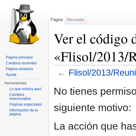
Página
Discusión
Ver el código 
«Flisol/2013/
Página principal
Cambios recientes
Página aleatoria
←
Flisol/2013/Reun
Ayuda
Saltar a:
navegación
,
buscar
Herramientas
No tienes permiso
Lo que enlaza aquí
Cambios
relacionados
siguiente motivo:
Páginas especiales
Información de la
página
La acción que has 