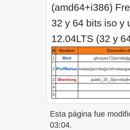
(amd64+i386) Fre
32 y 64 bits iso y
12.04LTS (32 y 64
N
Nombre
Dirección d
1
Mort
ghreyes71[arroba]g
2
ProfMatias
matias[arroba]profmatiasga
3
Shenlong
pablo_25_3[arroba]h
4
5
Esta página fue modifi
03:04.