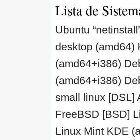
Lista de Sistem
Ubuntu “netinstal
desktop (amd64) K
(amd64+i386) Deb
(amd64+i386) De
small linux [DSL]
FreeBSD [BSD] L
Linux Mint KDE (