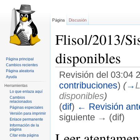
Página
Discusión
Flisol/2013/Si
disponibles
Página principal
Cambios recientes
Página aleatoria
Revisión del 03:04 
Ayuda
contribuciones
)
(
→
L
Herramientas
Lo que enlaza aquí
disponibles
)
Cambios
relacionados
(
dif
)
← Revisión ante
Páginas especiales
Versión para imprimir
siguiente → (dif)
Enlace permanente
Saltar a:
navegación
,
buscar
Información de la
página
Leer atentament
Citar esta página