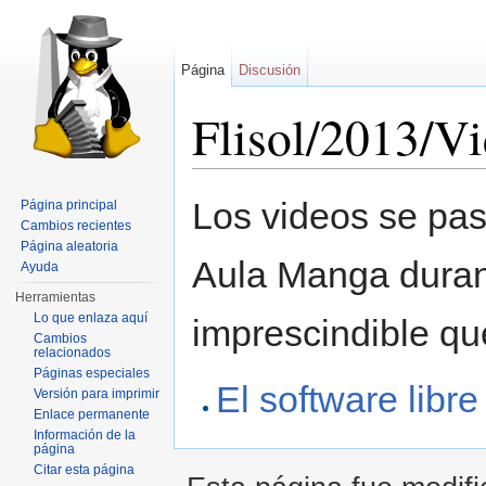
Página
Discusión
Flisol/2013/V
Saltar a:
navegación
,
buscar
Los videos se pa
Página principal
Cambios recientes
Página aleatoria
Aula Manga durant
Ayuda
Herramientas
Lo que enlaza aquí
imprescindible qu
Cambios
relacionados
Páginas especiales
El software libr
Versión para imprimir
Enlace permanente
Información de la
página
Citar esta página