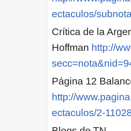
ectaculos/subnot
Crítica de la Arge
Hoffman
http://ww
secc=nota&nid=9
Página 12 Balanc
http://www.pagina
ectaculos/2-1102
Blogs de TN