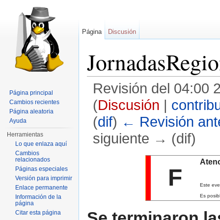
Página
Discusión
JornadasRegi
Revisión del 04:00 
Página principal
(
Discusión
|
contrib
Cambios recientes
Página aleatoria
(
dif
)
← Revisión ante
Ayuda
siguiente → (dif)
Herramientas
Lo que enlaza aquí
Saltar a:
navegación
,
buscar
Cambios
relacionados
Atenc
F
Páginas especiales
Versión para imprimir
Este eve
Enlace permanente
Es posib
Información de la
página
Se terminaron la
Citar esta página