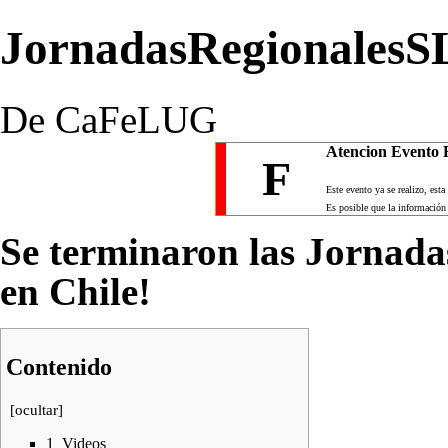
JornadasRegionalesS
De CaFeLUG
Atencion Evento 
F
Este evento ya se realizo, est
Es posible que la información
Se terminaron las Jornada
en Chile!
Contenido
[
ocultar
]
1
Videos