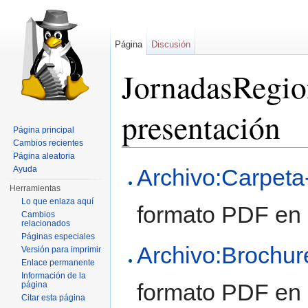
Página
Discusión
JornadasRegio
presentación
Página principal
Cambios recientes
Saltar a:
navegación
,
buscar
Página aleatoria
Ayuda
Archivo:Carpeta
Herramientas
Lo que enlaza aquí
formato PDF en 
Cambios
relacionados
Páginas especiales
Archivo:Brochur
Versión para imprimir
Enlace permanente
Información de la
formato PDF en 
página
Citar esta página