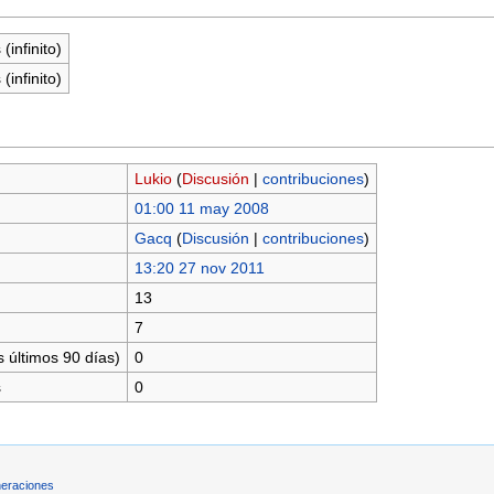
(infinito)
(infinito)
Lukio
(
Discusión
|
contribuciones
)
01:00 11 may 2008
Gacq
(
Discusión
|
contribuciones
)
13:20 27 nov 2011
13
7
 últimos 90 días)
0
s
0
eraciones