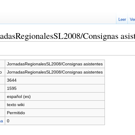
Leer
Ve
nadasRegionalesSL2008/Consignas asis
JornadasRegionalesSL2008/Consignas asistentes
o
JornadasRegionalesSL2008/Consignas asistentes
3644
1595
español (es)
texto wiki
Permitido
na
0