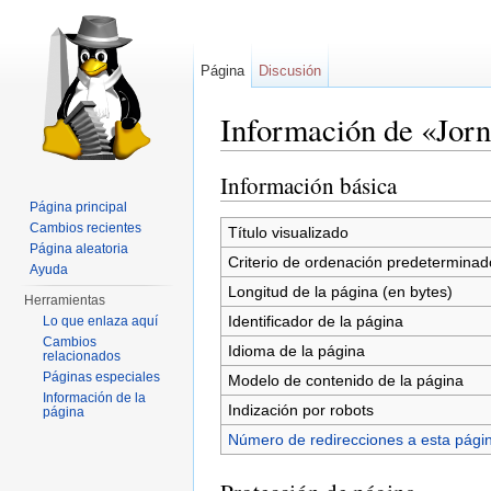
Página
Discusión
Información de «Jor
Saltar a:
navegación
,
buscar
Información básica
Página principal
Cambios recientes
Título visualizado
Página aleatoria
Criterio de ordenación predeterminad
Ayuda
Longitud de la página (en bytes)
Herramientas
Identificador de la página
Lo que enlaza aquí
Cambios
Idioma de la página
relacionados
Páginas especiales
Modelo de contenido de la página
Información de la
Indización por robots
página
Número de redirecciones a esta pági