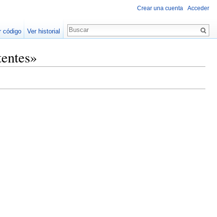
Crear una cuenta
Acceder
r código
Ver historial
tentes»