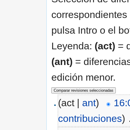
correspondientes 
pulsa Intro o el b
Leyenda:
(act)
= d
(ant)
= diferencias
edición menor.
(act |
ant
)
16:
contribuciones
)
‎