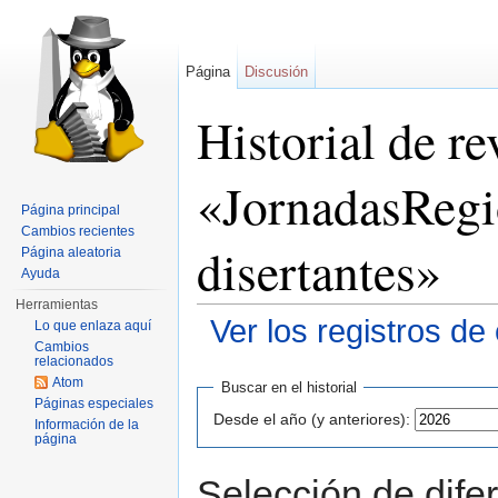
Página
Discusión
Historial de re
«JornadasReg
Página principal
Cambios recientes
disertantes»
Página aleatoria
Ayuda
Herramientas
Ver los registros de
Lo que enlaza aquí
Cambios
Saltar a:
navegación
,
buscar
relacionados
Atom
Buscar en el historial
Páginas especiales
Desde el año (y anteriores):
Información de la
página
Selección de difer