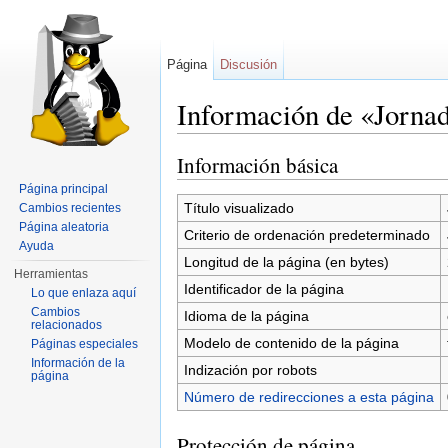
Página
Discusión
Información de «Jorna
Saltar a:
navegación
,
buscar
Información básica
Página principal
Título visualizado
Cambios recientes
Página aleatoria
Criterio de ordenación predeterminado
Ayuda
Longitud de la página (en bytes)
Herramientas
Identificador de la página
Lo que enlaza aquí
Cambios
Idioma de la página
relacionados
Modelo de contenido de la página
Páginas especiales
Información de la
Indización por robots
página
Número de redirecciones a esta página
Protección de página