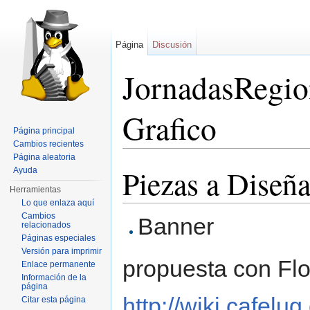
Página
Discusión
JornadasRegi
Grafico
Página principal
Cambios recientes
Saltar a:
navegación
,
buscar
Página aleatoria
Piezas a Diseña
Ayuda
Herramientas
Lo que enlaza aquí
Cambios
Banner
relacionados
Páginas especiales
Versión para imprimir
propuesta con Flo
Enlace permanente
Información de la
página
http://wiki.cafel
Citar esta página