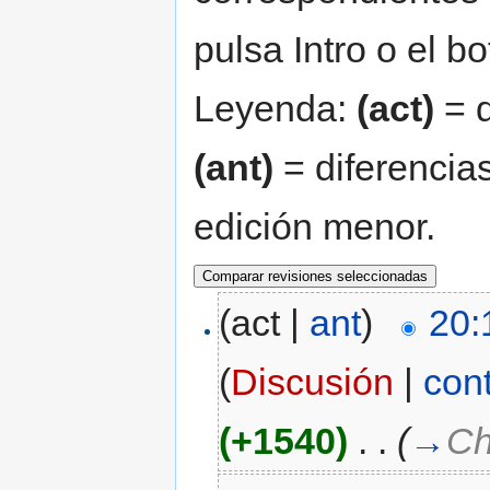
pulsa Intro o el b
Leyenda:
(act)
= d
(ant)
= diferencias
edición menor.
(act |
ant
)
20:
(
Discusión
|
con
(+1540)
‎
. .
(
→
Ch