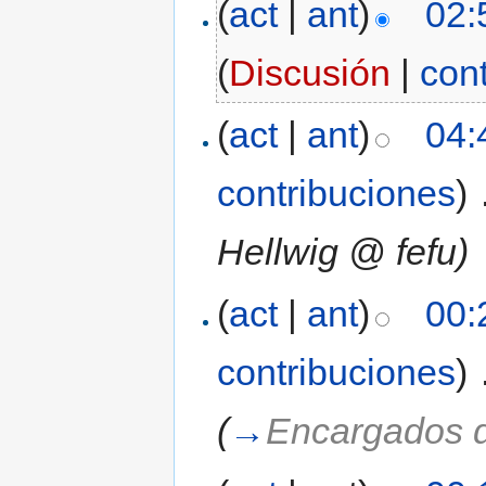
(
act
|
ant
)
02:
(
Discusión
|
con
(
act
|
ant
)
04:
contribuciones
)
‎
Hellwig @ fefu)
(
act
|
ant
)
00:
contribuciones
)
‎
(
→
Encargados 