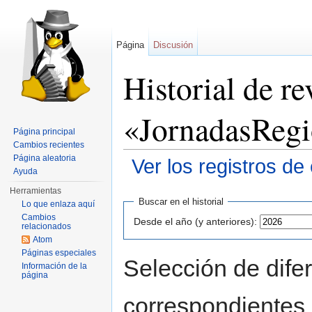
Página
Discusión
Historial de re
«JornadasReg
Página principal
Cambios recientes
Página aleatoria
Ver los registros de
Ayuda
Saltar a:
navegación
,
buscar
Herramientas
Buscar en el historial
Lo que enlaza aquí
Cambios
Desde el año (y anteriores):
relacionados
Atom
Páginas especiales
Selección de difer
Información de la
página
correspondientes 