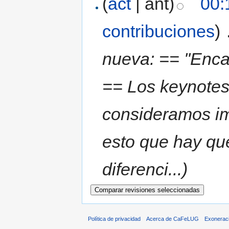
(
act
| ant)
00:
contribuciones
)
‎
nueva: == ''Enc
== Los keynotes
consideramos im
esto que hay qu
diferenci...)
Política de privacidad
Acerca de CaFeLUG
Exonerac