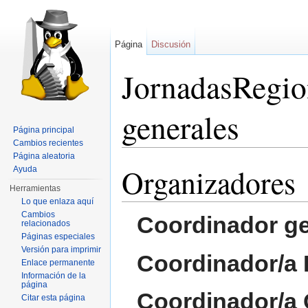
Página
Discusión
JornadasRegio
generales
Página principal
Cambios recientes
Saltar a:
navegación
,
buscar
Página aleatoria
Organizadores
Ayuda
Herramientas
Lo que enlaza aquí
Cambios
Coordinador ge
relacionados
Páginas especiales
Versión para imprimir
Coordinador/a
Enlace permanente
Información de la
página
Coordinador/a
Citar esta página