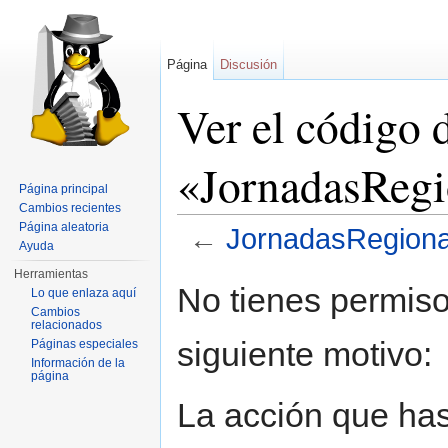
Página
Discusión
Ver el código 
«JornadasRegi
Página principal
Cambios recientes
Página aleatoria
←
JornadasRegion
Ayuda
Saltar a:
navegación
,
buscar
Herramientas
No tienes permiso
Lo que enlaza aquí
Cambios
relacionados
siguiente motivo:
Páginas especiales
Información de la
página
La acción que has 