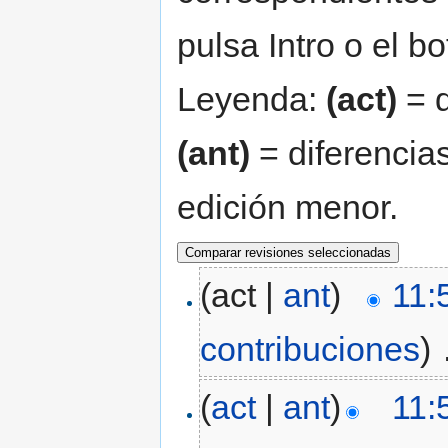
pulsa Intro o el b
Leyenda:
(act)
= d
(ant)
= diferencias
edición menor.
(act |
ant
)
11:
contribuciones
)
‎
(
act
|
ant
)
11: