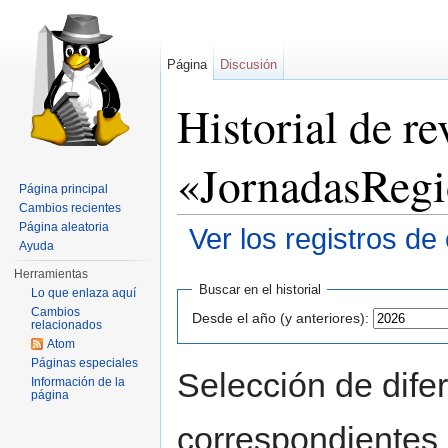
Página
Discusión
Historial de re
«JornadasReg
Página principal
Cambios recientes
Página aleatoria
Ver los registros de
Ayuda
Saltar a:
navegación
,
buscar
Herramientas
Buscar en el historial
Lo que enlaza aquí
Cambios
Desde el año (y anteriores):
relacionados
Atom
Páginas especiales
Selección de difer
Información de la
página
correspondientes 