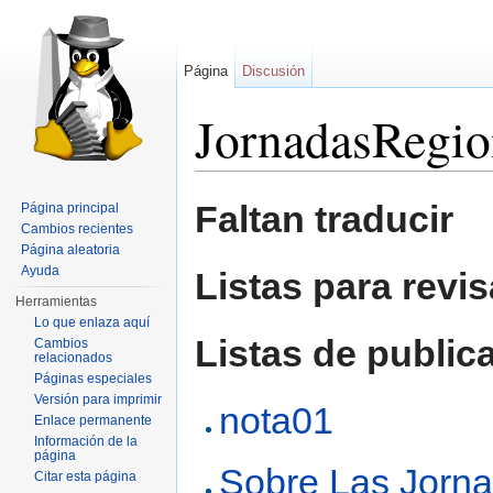
Página
Discusión
JornadasRegio
Saltar a:
navegación
,
buscar
Faltan traducir
Página principal
Cambios recientes
Página aleatoria
Ayuda
Listas para revis
Herramientas
Lo que enlaza aquí
Listas de public
Cambios
relacionados
Páginas especiales
Versión para imprimir
nota01
Enlace permanente
Información de la
página
Sobre Las Jorn
Citar esta página