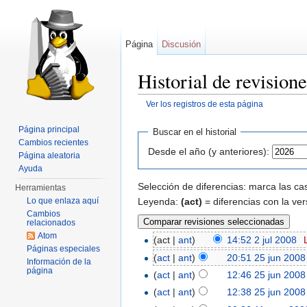
Página
Discusión
Historial de revisio
Ver los registros de esta página
Saltar a:
navegación
,
buscar
Página principal
Buscar en el historial
Cambios recientes
Desde el año (y anteriores):
Página aleatoria
Ayuda
Selección de diferencias: marca las cas
Herramientas
Leyenda:
(act)
= diferencias con la ver
Lo que enlaza aquí
Cambios
relacionados
Atom
(act |
ant
)
14:52 2 jul 2008
‎
Páginas especiales
(
act
|
ant
)
20:51 25 jun 2008
Información de la
página
(
act
|
ant
)
12:46 25 jun 2008
(
act
|
ant
)
12:38 25 jun 2008