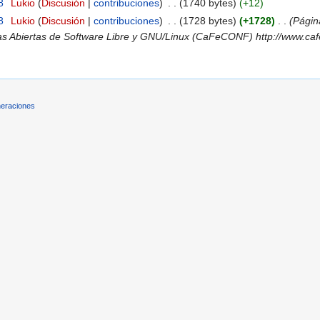
8
‎
Lukio
(
Discusión
|
contribuciones
)
‎
. .
(1740 bytes)
(+12)
8
‎
Lukio
(
Discusión
|
contribuciones
)
‎
. .
(1728 bytes)
(+1728)
‎
. .
(Págin
Abiertas de Software Libre y GNU/Linux (CaFeCONF) http://www.cafecon
eraciones