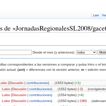
Leer
Ve
nes de «JornadasRegionalesSL2008/gacet
Desde el mes (y anteriores):
illas correspondientes a las versiones a comparar y pulsa Intro o el bo
sión actual,
(ant)
= diferencias con la versión anterior,
m
= edición men
Lukio
(
Discusión
|
contribuciones
)
‎
. .
(1553 bytes)
(+1)
‎
Lukio
(
Discusión
|
contribuciones
)
‎
. .
(1552 bytes)
(-2)
‎
. .
(corrigiendo
‎
Lukio
(
Discusión
|
contribuciones
)
‎
. .
(1554 bytes)
(+4)
‎
Lukio
(
Discusión
|
contribuciones
)
‎
. .
(1550 bytes)
(-190)
‎
. .
(adecuand