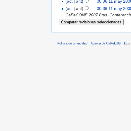
(
act
|
ant
)
00:36 11 may 200
(
act
| ant)
00:36 11 may 200
CaFeCONF 2007 6tas. Conferencias 
Política de privacidad
Acerca de CaFeLUG
Exon