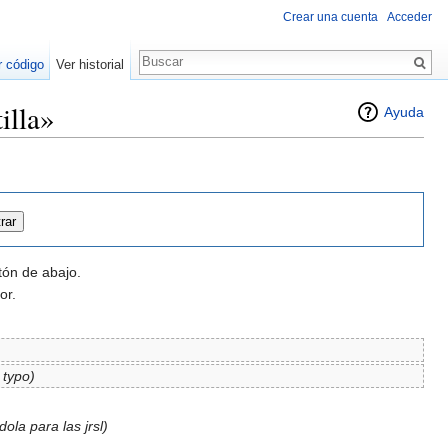
Crear una cuenta
Acceder
r código
Ver historial
illa»
Ayuda
tón de abajo.
or.
 typo)
ola para las jrsl)