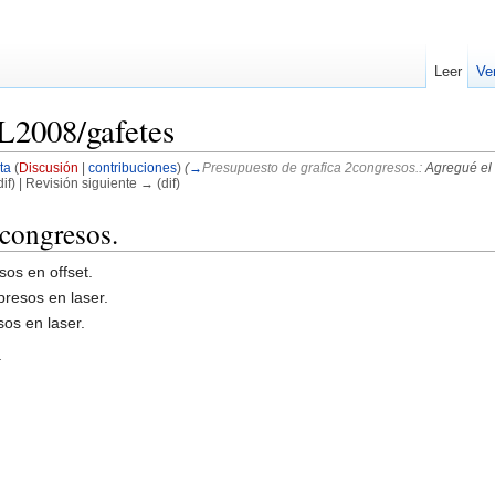
Leer
Ve
L2008/gafetes
ta
(
Discusión
|
contribuciones
)
(
→
Presupuesto de grafica 2congresos.:
Agregué el 
if) | Revisión siguiente → (dif)
2congresos.
sos en offset.
resos en laser.
sos en laser.
a