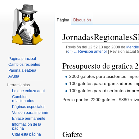
Página
Discusión
JornadasRegionalesS
Revisión del 12:52 13 ago 2008 de
Mendie
(
dif
)
← Revisión anterior
| Revisión actual (d
Saltar a:
navegación
,
buscar
Página principal
Presupuesto de grafica 
Cambios recientes
Página aleatoria
2000 gafetes para asistentes impre
Ayuda
100 gafetes para organizadores imp
Herramientas
100 gafetes para disertantes impre
Lo que enlaza aquí
Cambios
Precio por los 2200 gafetes: $880 + iv
relacionados
Páginas especiales
Versión para imprimir
Enlace permanente
Información de la
página
Gafete
Citar esta página